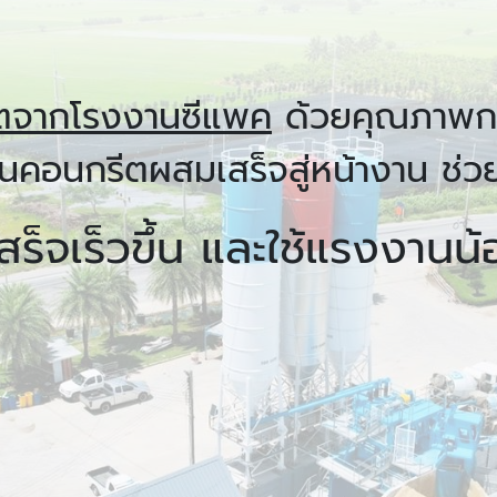
ีตจากโรงงานซีแพค
ด้วย
คุณภาพก
คอนกรีตผสมเสร็จสู่หน้างาน ช่ว
สร็จเร็วขึ้น และใช้แรงงานน