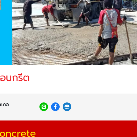
คอนกรีต
อำเภอ
Concrete