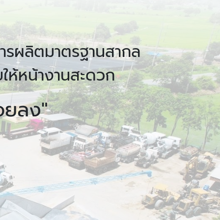
ารผลิตมาตรฐานสากล
ยให้หน้างานสะดวก
้อยลง"