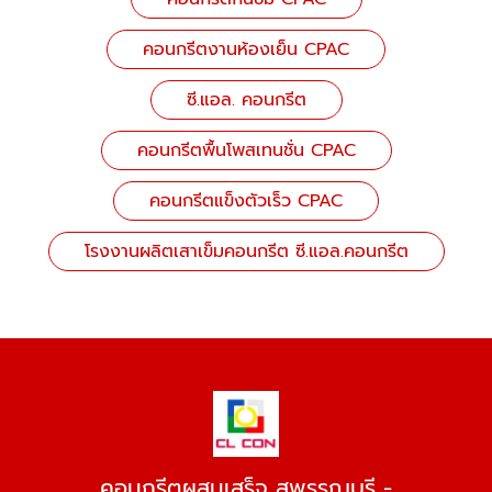
คอนกรีตงานห้องเย็น CPAC
ซี.แอล. คอนกรีต
คอนกรีตพื้นโพสเทนชั่น CPAC
คอนกรีตแข็งตัวเร็ว CPAC
โรงงานผลิตเสาเข็มคอนกรีต ซี.แอล.คอนกรีต
คอนกรีตผสมเสร็จ สุพรรณบุรี -