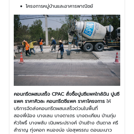
โครงการหมู่บ้านและอาคารพาณิชย์
คอนกรีตผสมเสร็จ CPAC สั่งซื้อปูนซีแพคใกล้ฉัน ปูนซี
แพค ราคาคิวละ คอนกรีตซีแพค ราคาโครงการ
ให้
บริการจัดส่งคอนกรีตผสมเสร็จด่วนในพื้นที่
สองพี่น้อง บางเลน บางตาเถร บางตะเคียน บ้านกุ่ม
หัวโพธิ์ บางพลับ เนินพระปรางค์ บ้านช้าง ต้นตาล ศรี
สำราญ ทุ่งคอก หนองบ่อ บ่อสุพรรณ ดอนมะนาว