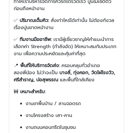
ทำให้เราบริหารจัดการคิวรถได้รวดเร็ว ปูนไม่เซตตัว
ก่อนถึงหน้างาน
✅
ปริมาณเต็มคิว:
สั่งเท่าไหร่ได้เท่านั้น ไม่ต้องกังวล
เรื่องปูนขาดหน้างาน
✅
ทีมงานมืออาชีพ:
เรามีผู้เชี่ยวชาญให้คำแนะนำการ
เลือกค่า Strength (กำลังอัด) ให้เหมาะสมกับประเภท
งาน เพื่อความประหยัดและคุ้มค่าที่สุด
📍
พื้นที่ให้บริการจัดส่ง:
ครอบคลุมทั่วอำเภอ
สองพี่น้อง ไม่ว่าจะเป็น
บางลี่, ทุ่งคอก, วัดไผ่โรงวัว,
ศรีสำราญ, บ่อสุพรรณ
และพื้นที่ใกล้เคียง
🚧
เหมาะสำหรับ:
งานเทพื้นบ้าน / ลานจอดรถ
งานโครงสร้าง เสา-คาน
งานถนนคอนกรีตในชุมชน