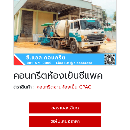
คอนกรีตห้องเย็นซีแพค
ตราสินค้า :
คอนกรีตงานห้องเย็น CPAC
ขอรายละเอียด
ขอใบเสนอราคา