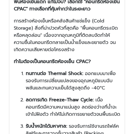
พื้นห้องเย็นแตก แก้ไม่จบ? เลือกใช้ "คอนกรีตห้องเย็น
CPAC" ทางเลือกที่คุ้มค่ากว่าในระยะยาว
การสร้างห้องเย็นหรือคลังสินค้าแช่แข็ง (Cold
Storage) สิ่งที่น่าปวดหัวที่สุดคือ "พื้นคอนกรีตระเบิด
หรือหลุดล่อน" เนื่องจากอุณหภูมิที่ติดลบจัดทำให้
ความชื้นในคอนกรีตกลายเป็นน้ำแข็งและขยายตัว จน
เกิดความเสียหายต่อโครงสร้าง
ทำไมต้องเป็นคอนกรีตห้องเย็น CPAC?
ทนทานต่อ Thermal Shock:
ออกแบบมาเพื่อ
รองรับการเปลี่ยนแปลงของอุณหภูมิแบบฉับ
พลันและทนความเย็นได้สูงสุดถึง -40°C
ลดการเกิด Freeze-Thaw Cycle:
เนื้อ
คอนกรีตมีความหนาแน่นสูง ลดช่องว่างที่น้ำจะ
เข้าไปฝังตัว ทำให้ไม่เกิดการขยายตัวจนพื้นระเบิด
รับน้ำหนักได้มหาศาล:
รองรับการใช้งานรถโฟล์ค
ลิฟท์และการวางชั้นวางสินค้า (Racking